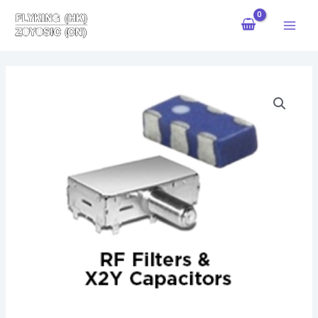
跳
Main
至
Menu
内
容