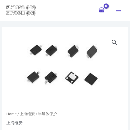
跳
Main
至
Menu
内
容
Home
/
上海维安
/ 半导体保护
上海维安