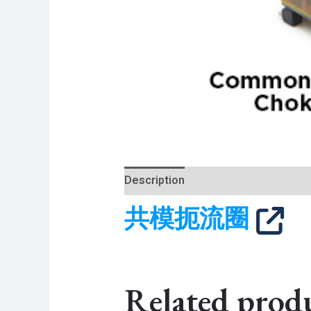
Description
共模扼流圈
Related prod