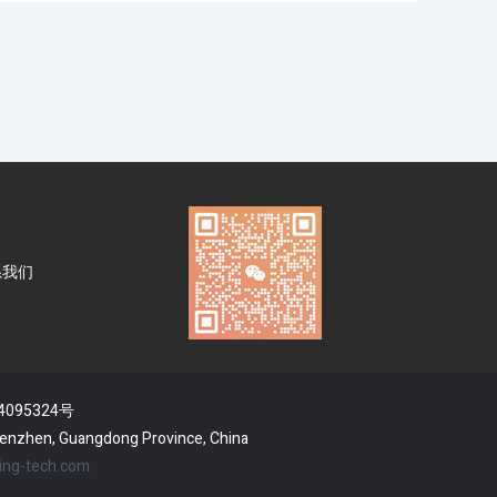
系我们
4095324号
 Shenzhen, Guangdong Province, China
ing-tech.com